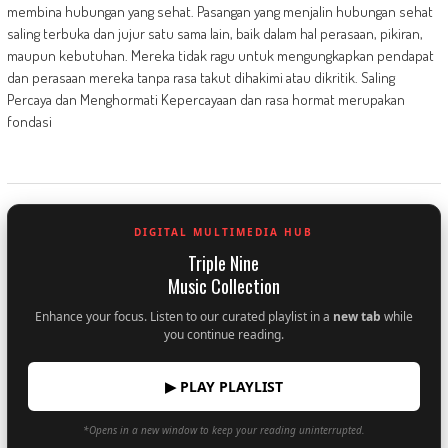
membina hubungan yang sehat. Pasangan yang menjalin hubungan sehat
saling terbuka dan jujur satu sama lain, baik dalam hal perasaan, pikiran,
maupun kebutuhan. Mereka tidak ragu untuk mengungkapkan pendapat
dan perasaan mereka tanpa rasa takut dihakimi atau dikritik. Saling
Percaya dan Menghormati Kepercayaan dan rasa hormat merupakan
fondasi
DIGITAL MULTIMEDIA HUB
Triple Nine
Music Collection
Enhance your focus. Listen to our curated playlist in a
new tab
while
you continue reading.
▶ PLAY PLAYLIST
*Opens in a new window to keep your reading uninterrupted.