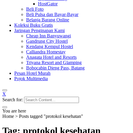
HostGator
Beli Foto
Beli Pulsa dan Bayar-Bayar
Belanja Barang Online
Koleksi Buku Gratis
Jaringan Penginapan Kami
Cheap Inn Banyuwangi
Gandrung City Hostel
Kendang Kempul Hostel
Calliandra Homestay
Anagata Hotel and Resorts
Triyana Resort and Glamping
Bobocabin Dieng Pass, Batang
Pesan Hotel Murah
Pojok Multimedia
X
Search for:
You are here
Home
>
Posts tagged "protokol kesehatan"
Tag: protokol kesehatan