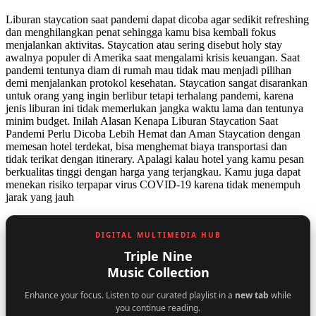
Liburan staycation saat pandemi dapat dicoba agar sedikit refreshing
dan menghilangkan penat sehingga kamu bisa kembali fokus
menjalankan aktivitas. Staycation atau sering disebut holy stay
awalnya populer di Amerika saat mengalami krisis keuangan. Saat
pandemi tentunya diam di rumah mau tidak mau menjadi pilihan
demi menjalankan protokol kesehatan. Staycation sangat disarankan
untuk orang yang ingin berlibur tetapi terhalang pandemi, karena
jenis liburan ini tidak memerlukan jangka waktu lama dan tentunya
minim budget. Inilah Alasan Kenapa Liburan Staycation Saat
Pandemi Perlu Dicoba Lebih Hemat dan Aman Staycation dengan
memesan hotel terdekat, bisa menghemat biaya transportasi dan
tidak terikat dengan itinerary. Apalagi kalau hotel yang kamu pesan
berkualitas tinggi dengan harga yang terjangkau. Kamu juga dapat
menekan risiko terpapar virus COVID-19 karena tidak menempuh
jarak yang jauh
DIGITAL MULTIMEDIA HUB
Triple Nine
Music Collection
Enhance your focus. Listen to our curated playlist in a
new tab
while
you continue reading.