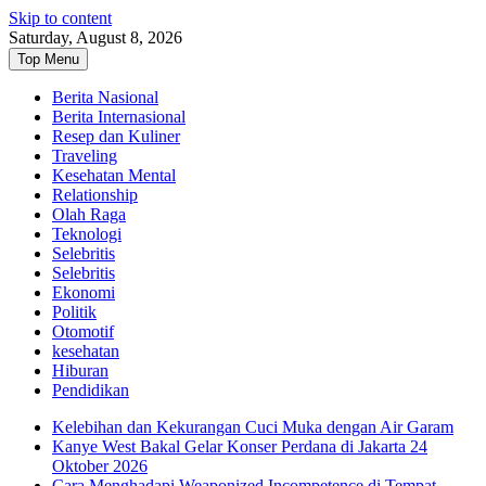
Skip to content
Saturday, August 8, 2026
Top Menu
Berita Nasional
Berita Internasional
Resep dan Kuliner
Traveling
Kesehatan Mental
Relationship
Olah Raga
Teknologi
Selebritis
Selebritis
Ekonomi
Politik
Otomotif
kesehatan
Hiburan
Pendidikan
Kelebihan dan Kekurangan Cuci Muka dengan Air Garam
Kanye West Bakal Gelar Konser Perdana di Jakarta 24
Oktober 2026
Cara Menghadapi Weaponized Incompetence di Tempat