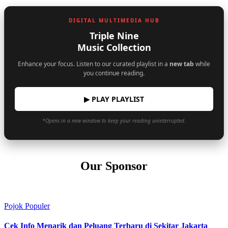
DIGITAL MULTIMEDIA HUB
Triple Nine
Music Collection
Enhance your focus. Listen to our curated playlist in a
new tab
while
you continue reading.
▶ PLAY PLAYLIST
*Opens in a new window to keep your reading uninterrupted.
Our Sponsor
Pojok Populer
Cek Info Menarik dan Peluang Terbaru di Sekitar Jakarta