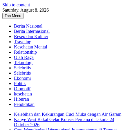
Skip to content
Saturday, August 8, 2026
Top Menu
Berita Nasional
Berita Internasional
Resep dan Kuliner
Traveling
Kesehatan Mental
Relationship
Olah Raga
Teknologi
Selebritis
Selebritis
Ekonomi
Politik
Otomotif
kesehatan
Hiburan
Pendidikan
Kelebihan dan Kekurangan Cuci Muka dengan Air Garam
Kanye West Bakal Gelar Konser Perdana di Jakarta 24
Oktober 2026
Cara Menghadapi Weaponized Incompetence di Tempat