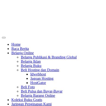
Home
Baca Berita
Belanja Online
Belanja Publikasi & Branding Global
Belanja Iklan
Belanja Buku
Beli Hosting dan Domain
Idwebhost
Jagoan Hosting
HostGator
Beli Foto
Beli Pulsa dan Bayar-Bayar
Belanja Barang Online
Koleksi Buku Gratis
Jaringan Penginapan Kami