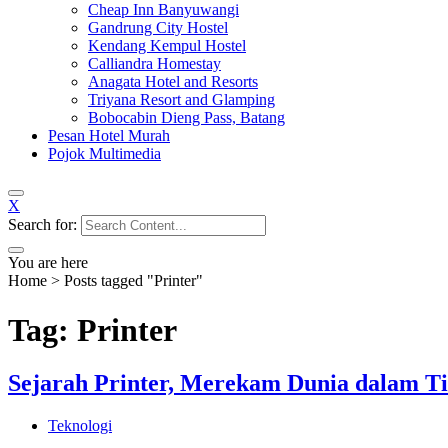
Cheap Inn Banyuwangi
Gandrung City Hostel
Kendang Kempul Hostel
Calliandra Homestay
Anagata Hotel and Resorts
Triyana Resort and Glamping
Bobocabin Dieng Pass, Batang
Pesan Hotel Murah
Pojok Multimedia
X
Search for:
You are here
Home
>
Posts tagged "Printer"
Tag: Printer
Sejarah Printer, Merekam Dunia dalam Ti
Teknologi