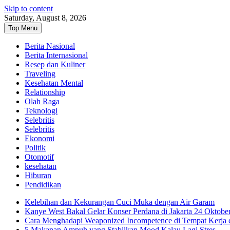
Skip to content
Saturday, August 8, 2026
Top Menu
Berita Nasional
Berita Internasional
Resep dan Kuliner
Traveling
Kesehatan Mental
Relationship
Olah Raga
Teknologi
Selebritis
Selebritis
Ekonomi
Politik
Otomotif
kesehatan
Hiburan
Pendidikan
Kelebihan dan Kekurangan Cuci Muka dengan Air Garam
Kanye West Bakal Gelar Konser Perdana di Jakarta 24 Oktobe
Cara Menghadapi Weaponized Incompetence di Tempat Kerja
5 Makanan Ampuh yang Stabilkan Mood Kalau Lagi Stres