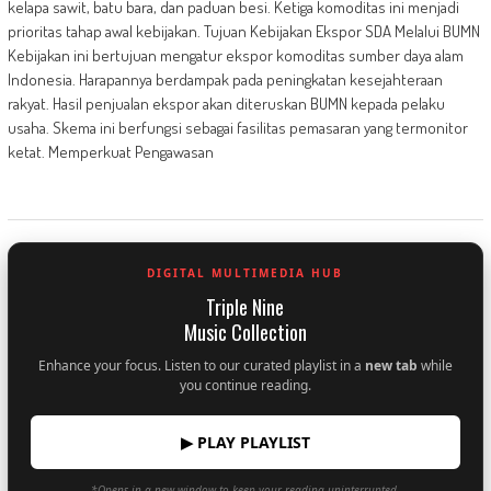
kelapa sawit, batu bara, dan paduan besi. Ketiga komoditas ini menjadi
prioritas tahap awal kebijakan. Tujuan Kebijakan Ekspor SDA Melalui BUMN
Kebijakan ini bertujuan mengatur ekspor komoditas sumber daya alam
Indonesia. Harapannya berdampak pada peningkatan kesejahteraan
rakyat. Hasil penjualan ekspor akan diteruskan BUMN kepada pelaku
usaha. Skema ini berfungsi sebagai fasilitas pemasaran yang termonitor
ketat. Memperkuat Pengawasan
DIGITAL MULTIMEDIA HUB
Triple Nine
Music Collection
Enhance your focus. Listen to our curated playlist in a
new tab
while
you continue reading.
▶ PLAY PLAYLIST
*Opens in a new window to keep your reading uninterrupted.