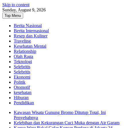
Skip to content
Sunday, August 9, 2026
Top Menu
Berita Nasional
Berita Internasional
Resep dan Kuliner
Traveling
Kesehatan Mental
Relationship
Olah Raga
Teknologi
Selebritis
Selebritis
Ekonomi
Politik
Otomotif
kesehatan
Hiburan
Pendidikan
Kawasan Wisata Gunung Bromo Ditutup Total, Ini
Penyebabnya
Kelebihan dan Kekurangan Cuci Muka dengan Air Garam
Kanye West Bakal Gelar Konser Perdana di Jakarta 24