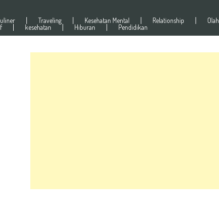
uliner
Traveling
Kesehatan Mental
Relationship
Olah
f
kesehatan
Hiburan
Pendidikan