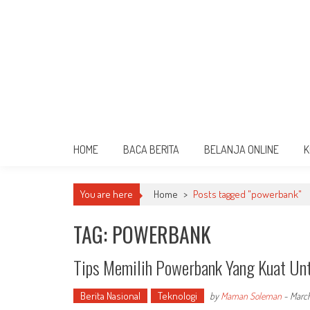
HOME
BACA BERITA
BELANJA ONLINE
K
You are here
Home
>
Posts tagged "powerbank"
TAG: POWERBANK
Tips Memilih Powerbank Yang Kuat Un
Berita Nasional
Teknologi
by
Maman Soleman
-
March