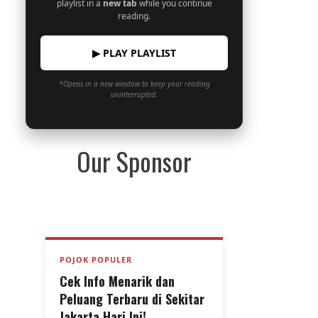
playlist in a
new tab
while you continue
reading.
▶ PLAY PLAYLIST
*Opens in a new window to keep your reading
uninterrupted.
Our Sponsor
POJOK POPULER
Cek Info Menarik dan
Peluang Terbaru di Sekitar
Jakarta Hari Ini!