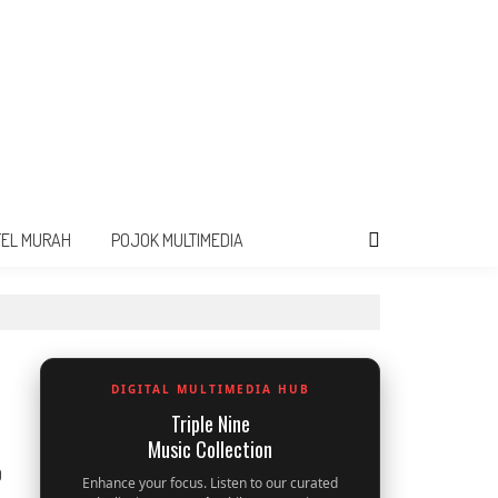
TEL MURAH
POJOK MULTIMEDIA
DIGITAL MULTIMEDIA HUB
Triple Nine
Music Collection
0
Enhance your focus. Listen to our curated