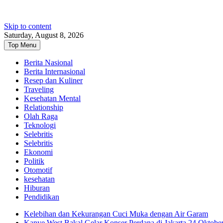
Skip to content
Saturday, August 8, 2026
Top Menu
Berita Nasional
Berita Internasional
Resep dan Kuliner
Traveling
Kesehatan Mental
Relationship
Olah Raga
Teknologi
Selebritis
Selebritis
Ekonomi
Politik
Otomotif
kesehatan
Hiburan
Pendidikan
Kelebihan dan Kekurangan Cuci Muka dengan Air Garam
Kanye West Bakal Gelar Konser Perdana di Jakarta 24 Oktobe