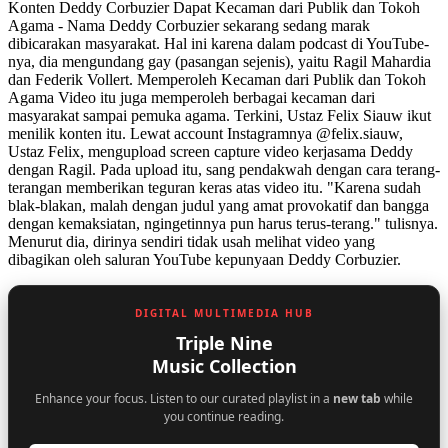
Konten Deddy Corbuzier Dapat Kecaman dari Publik dan Tokoh
Agama - Nama Deddy Corbuzier sekarang sedang marak
dibicarakan masyarakat. Hal ini karena dalam podcast di YouTube-
nya, dia mengundang gay (pasangan sejenis), yaitu Ragil Mahardia
dan Federik Vollert. Memperoleh Kecaman dari Publik dan Tokoh
Agama Video itu juga memperoleh berbagai kecaman dari
masyarakat sampai pemuka agama. Terkini, Ustaz Felix Siauw ikut
menilik konten itu. Lewat account Instagramnya @felix.siauw,
Ustaz Felix, mengupload screen capture video kerjasama Deddy
dengan Ragil. Pada upload itu, sang pendakwah dengan cara terang-
terangan memberikan teguran keras atas video itu. "Karena sudah
blak-blakan, malah dengan judul yang amat provokatif dan bangga
dengan kemaksiatan, ngingetinnya pun harus terus-terang." tulisnya.
Menurut dia, dirinya sendiri tidak usah melihat video yang
dibagikan oleh saluran YouTube kepunyaan Deddy Corbuzier.
DIGITAL MULTIMEDIA HUB
Triple Nine
Music Collection
Enhance your focus. Listen to our curated playlist in a
new tab
while
you continue reading.