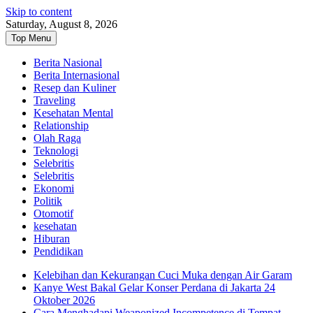
Skip to content
Saturday, August 8, 2026
Top Menu
Berita Nasional
Berita Internasional
Resep dan Kuliner
Traveling
Kesehatan Mental
Relationship
Olah Raga
Teknologi
Selebritis
Selebritis
Ekonomi
Politik
Otomotif
kesehatan
Hiburan
Pendidikan
Kelebihan dan Kekurangan Cuci Muka dengan Air Garam
Kanye West Bakal Gelar Konser Perdana di Jakarta 24
Oktober 2026
Cara Menghadapi Weaponized Incompetence di Tempat