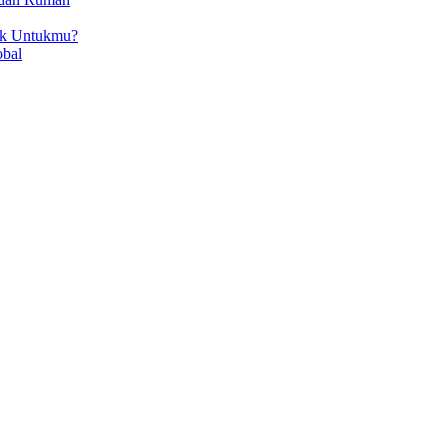
ok Untukmu?
obal