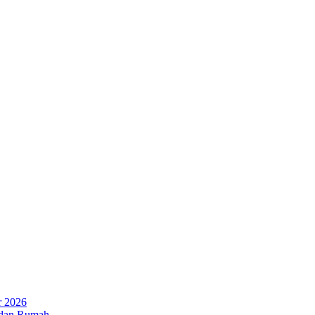
r 2026
 dan Rumah