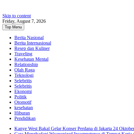
Skip to content
Friday, August 7, 2026
Top Menu
Berita Nasional
Berita Internasional
Resep dan Kuliner
Traveling
Kesehatan Mental
Relationship
Olah Raga
Teknologi
Selebritis
Selebritis
Ekonomi
Politik
Otomotif
kesehatan
Hiburan
Pendidikan
Kanye West Bakal Gelar Konser Perdana di Jakarta 24 Oktobe
Cara Menghadapi Weaponized Incompetence di Tempat Kerja