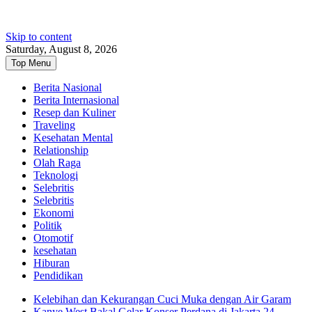
Skip to content
Saturday, August 8, 2026
Top Menu
Berita Nasional
Berita Internasional
Resep dan Kuliner
Traveling
Kesehatan Mental
Relationship
Olah Raga
Teknologi
Selebritis
Selebritis
Ekonomi
Politik
Otomotif
kesehatan
Hiburan
Pendidikan
Kelebihan dan Kekurangan Cuci Muka dengan Air Garam
Kanye West Bakal Gelar Konser Perdana di Jakarta 24