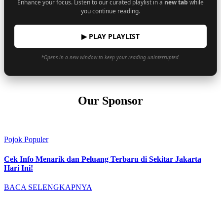
Enhance your focus. Listen to our curated playlist in a
new tab
while
you continue reading.
▶ PLAY PLAYLIST
*Opens in a new window to keep your reading uninterrupted.
Our Sponsor
Pojok Populer
Cek Info Menarik dan Peluang Terbaru di Sekitar Jakarta
Hari Ini!
BACA SELENGKAPNYA