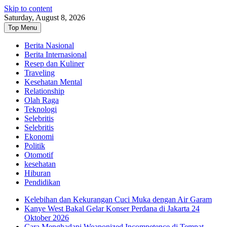
Skip to content
Saturday, August 8, 2026
Top Menu
Berita Nasional
Berita Internasional
Resep dan Kuliner
Traveling
Kesehatan Mental
Relationship
Olah Raga
Teknologi
Selebritis
Selebritis
Ekonomi
Politik
Otomotif
kesehatan
Hiburan
Pendidikan
Kelebihan dan Kekurangan Cuci Muka dengan Air Garam
Kanye West Bakal Gelar Konser Perdana di Jakarta 24
Oktober 2026
Cara Menghadapi Weaponized Incompetence di Tempat