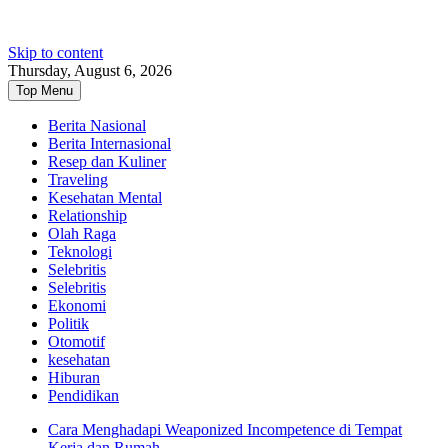
Skip to content
Thursday, August 6, 2026
Top Menu
Berita Nasional
Berita Internasional
Resep dan Kuliner
Traveling
Kesehatan Mental
Relationship
Olah Raga
Teknologi
Selebritis
Selebritis
Ekonomi
Politik
Otomotif
kesehatan
Hiburan
Pendidikan
Cara Menghadapi Weaponized Incompetence di Tempat
Kerja dan Rumah