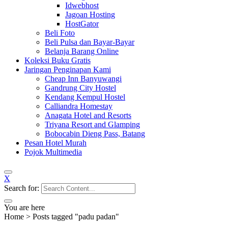
Idwebhost
Jagoan Hosting
HostGator
Beli Foto
Beli Pulsa dan Bayar-Bayar
Belanja Barang Online
Koleksi Buku Gratis
Jaringan Penginapan Kami
Cheap Inn Banyuwangi
Gandrung City Hostel
Kendang Kempul Hostel
Calliandra Homestay
Anagata Hotel and Resorts
Triyana Resort and Glamping
Bobocabin Dieng Pass, Batang
Pesan Hotel Murah
Pojok Multimedia
X
Search for:
You are here
Home
>
Posts tagged "padu padan"