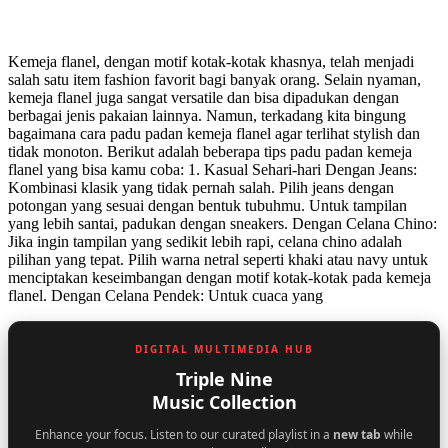
Kemeja flanel, dengan motif kotak-kotak khasnya, telah menjadi
salah satu item fashion favorit bagi banyak orang. Selain nyaman,
kemeja flanel juga sangat versatile dan bisa dipadukan dengan
berbagai jenis pakaian lainnya. Namun, terkadang kita bingung
bagaimana cara padu padan kemeja flanel agar terlihat stylish dan
tidak monoton. Berikut adalah beberapa tips padu padan kemeja
flanel yang bisa kamu coba: 1. Kasual Sehari-hari Dengan Jeans:
Kombinasi klasik yang tidak pernah salah. Pilih jeans dengan
potongan yang sesuai dengan bentuk tubuhmu. Untuk tampilan
yang lebih santai, padukan dengan sneakers. Dengan Celana Chino:
Jika ingin tampilan yang sedikit lebih rapi, celana chino adalah
pilihan yang tepat. Pilih warna netral seperti khaki atau navy untuk
menciptakan keseimbangan dengan motif kotak-kotak pada kemeja
flanel. Dengan Celana Pendek: Untuk cuaca yang
DIGITAL MULTIMEDIA HUB
Triple Nine
Music Collection
Enhance your focus. Listen to our curated playlist in a
new tab
while