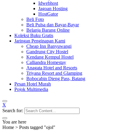
Idwebhost
Jagoan Hosting
HostGator
Beli Foto
Beli Pulsa dan Bayar-Bayar
Belanja Barang Online
Koleksi Buku Gratis
Jaringan Penginapan Kami
Cheap Inn Banyuwangi
Gandrung City Hostel
Kendang Kempul Hostel
Calliandra Homestay
Anagata Hotel and Resorts
Triyana Resort and Glamping
Bobocabin Dieng Pass, Batang
Pesan Hotel Murah
Pojok Multimedia
X
Search for:
You are here
Home
>
Posts tagged "ojol"