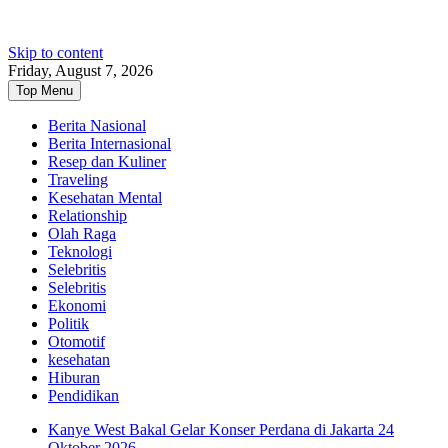
Skip to content
Friday, August 7, 2026
Top Menu
Berita Nasional
Berita Internasional
Resep dan Kuliner
Traveling
Kesehatan Mental
Relationship
Olah Raga
Teknologi
Selebritis
Selebritis
Ekonomi
Politik
Otomotif
kesehatan
Hiburan
Pendidikan
Kanye West Bakal Gelar Konser Perdana di Jakarta 24
Oktober 2026