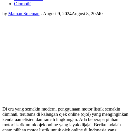
Otomotif
by
Maman Soleman
-
August 9, 2024
August 8, 2024
0
Di era yang semakin modern, penggunaan motor listrik semakin
diminati, terutama di kalangan ojek online (ojol) yang menginginkan
kendaraan efisien dan ramah lingkungan. Ada beberapa pilihan
motor listrik untuk ojek online yang layak dijajal. Berikut adalah
enam pilihan motor listrik untuk ojek online di Indonesia yang