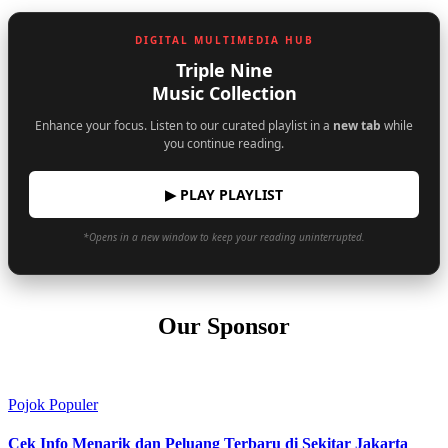
DIGITAL MULTIMEDIA HUB
Triple Nine
Music Collection
Enhance your focus. Listen to our curated playlist in a
new tab
while
you continue reading.
▶ PLAY PLAYLIST
*Opens in a new window to keep your reading uninterrupted.
Our Sponsor
Pojok Populer
Cek Info Menarik dan Peluang Terbaru di Sekitar Jakarta