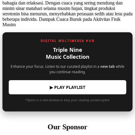
bahagia dan relaksasi. Dengan cuaca yang sering mendung dan
minim sinar matahari selama musim hujan, tingkat produksi
serotonin bisa menurun, menyebabkan perasaan sedih atau lesu pada
beberapa individu. Dampak Cuaca Buruk pada Aktivitas Fisik
Musim
DIGITAL MULTIMEDIA HUB
Triple Nine
Music Collection
Enhance your focus. Listen to our curated playlist in a
new tab
while
you continue reading.
▶ PLAY PLAYLIST
*Opens in a new window to keep your reading uninterrupted.
Our Sponsor