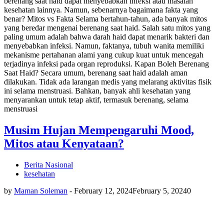
berenang saat haid dapat menyebabkan infeksi atau masalah
kesehatan lainnya. Namun, sebenarnya bagaimana fakta yang
benar? Mitos vs Fakta Selama bertahun-tahun, ada banyak mitos
yang beredar mengenai berenang saat haid. Salah satu mitos yang
paling umum adalah bahwa darah haid dapat menarik bakteri dan
menyebabkan infeksi. Namun, faktanya, tubuh wanita memiliki
mekanisme pertahanan alami yang cukup kuat untuk mencegah
terjadinya infeksi pada organ reproduksi. Kapan Boleh Berenang
Saat Haid? Secara umum, berenang saat haid adalah aman
dilakukan. Tidak ada larangan medis yang melarang aktivitas fisik
ini selama menstruasi. Bahkan, banyak ahli kesehatan yang
menyarankan untuk tetap aktif, termasuk berenang, selama
menstruasi
Musim Hujan Mempengaruhi Mood,
Mitos atau Kenyataan?
Berita Nasional
kesehatan
by
Maman Soleman
-
February 12, 2024
February 5, 2024
0