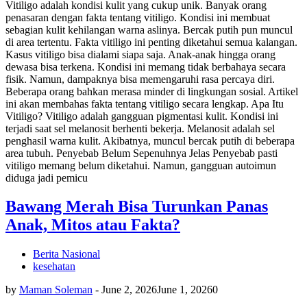
Vitiligo adalah kondisi kulit yang cukup unik. Banyak orang
penasaran dengan fakta tentang vitiligo. Kondisi ini membuat
sebagian kulit kehilangan warna aslinya. Bercak putih pun muncul
di area tertentu. Fakta vitiligo ini penting diketahui semua kalangan.
Kasus vitiligo bisa dialami siapa saja. Anak-anak hingga orang
dewasa bisa terkena. Kondisi ini memang tidak berbahaya secara
fisik. Namun, dampaknya bisa memengaruhi rasa percaya diri.
Beberapa orang bahkan merasa minder di lingkungan sosial. Artikel
ini akan membahas fakta tentang vitiligo secara lengkap. Apa Itu
Vitiligo? Vitiligo adalah gangguan pigmentasi kulit. Kondisi ini
terjadi saat sel melanosit berhenti bekerja. Melanosit adalah sel
penghasil warna kulit. Akibatnya, muncul bercak putih di beberapa
area tubuh. Penyebab Belum Sepenuhnya Jelas Penyebab pasti
vitiligo memang belum diketahui. Namun, gangguan autoimun
diduga jadi pemicu
Bawang Merah Bisa Turunkan Panas
Anak, Mitos atau Fakta?
Berita Nasional
kesehatan
by
Maman Soleman
-
June 2, 2026
June 1, 2026
0