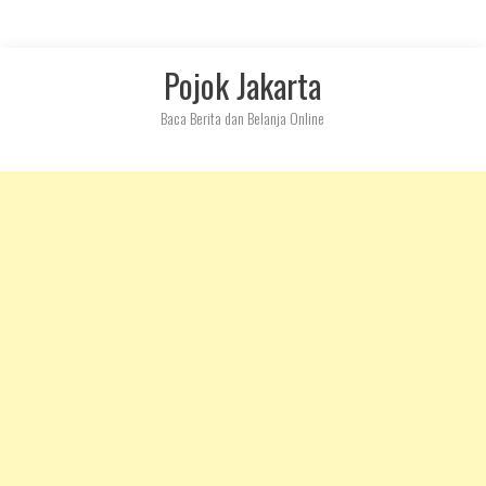
Skip
Pojok Jakarta
to
content
Baca Berita dan Belanja Online