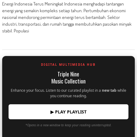
Energi Indonesia Terus Meningkat Indonesia menghadapi tantangan
energi yang semakin kompleks setiap tahun. Pertumbuhan ekonomi
nasional mendorong permintaan energi terus bertambah. Sektor
industri, transportasi, dan rumah tangga membutuhkan pasokan minyak
stabil. Populasi
DIGITAL MULTIMEDIA HUB
Triple Nine
Music Collection
Enhance your focus. Listen to our curated playlist in a
new tab
while
you continue reading.
▶ PLAY PLAYLIST
*Opens in a new window to keep your reading uninterrupted.