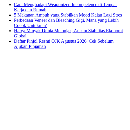
Cara Menghadapi Weaponized Incompetence di Tempat
Kerja dan Rumah
5 Makanan Ampuh yang Stabilkan Mood Kalau Lagi Stres
Perbedaan Veneer dan Bleaching Gigi, Mana yang Lebih
Cocok Untukmu?
Harga Minyak Dunia Melonjak, Ancam Stabilitas Ekonomi
Global
Daftar Pinjol Resmi OJK Agustus 2026, Cek Sebelum
Ajukan Pinjaman