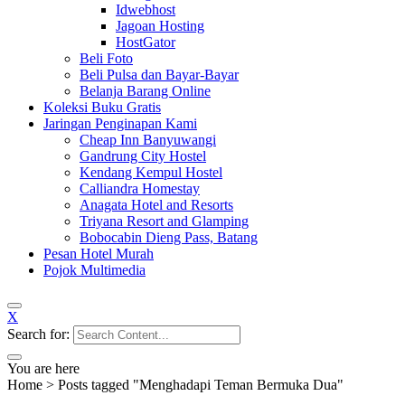
Idwebhost
Jagoan Hosting
HostGator
Beli Foto
Beli Pulsa dan Bayar-Bayar
Belanja Barang Online
Koleksi Buku Gratis
Jaringan Penginapan Kami
Cheap Inn Banyuwangi
Gandrung City Hostel
Kendang Kempul Hostel
Calliandra Homestay
Anagata Hotel and Resorts
Triyana Resort and Glamping
Bobocabin Dieng Pass, Batang
Pesan Hotel Murah
Pojok Multimedia
X
Search for:
You are here
Home
>
Posts tagged "Menghadapi Teman Bermuka Dua"