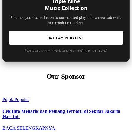
Triple Nine
Music Collection
Enhance your focus. Listen to our curated playlist in a
new tab
while
you continue reading.
▶ PLAY PLAYLIST
*Opens in a new window to keep your reading uninterrupted.
Our Sponsor
Pojok Populer
Cek Info Menarik dan Peluang Terbaru di Sekitar Jakarta
Hari Ini!
BACA SELENGKAPNYA