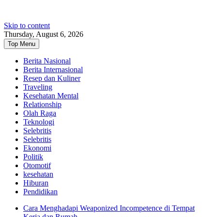
Skip to content
Thursday, August 6, 2026
Top Menu
Berita Nasional
Berita Internasional
Resep dan Kuliner
Traveling
Kesehatan Mental
Relationship
Olah Raga
Teknologi
Selebritis
Selebritis
Ekonomi
Politik
Otomotif
kesehatan
Hiburan
Pendidikan
Cara Menghadapi Weaponized Incompetence di Tempat
Kerja dan Rumah