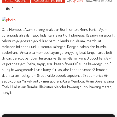
Berita Nasional
Resep dan Kuliner
by
Algi Zaki
-
November 16, 2025
0
Cara Membuat Ayam Goreng Enak dan Gurih untuk Menu Harian Ayam
goreng adalah salah satu hidangan favorit di Indonesia. Rasanya yang gurih,
teksturnya yang renyah di luar namun lembut di dalam, membuat
makanan ini cocok untuk semua kalangan. Dengan bahan dan bumbu
sederhana, Anda bisa membuat ayam goreng yang lezat tanpa harus beli
di luar. Berikut panduan lengkapnya! Bahan-Bahan yang Dibutuhkan ½ – 1
kg potong ayam (paha, sayap, atau bagian favorit) 5 siung bawang putih 6
siung bawang merah 1 ruas kunyit 1 ruas jahe 1 sdt ketumbar 2 lembar
daun salam 1 sdt garam ½ sdt kaldu bubuk (opsional) ½ sdt merica Air
secukupnya Minyak untuk menggoreng Cara Membuat Ayam Goreng yang
Enak 1. Haluskan Bumbu Ulek atau blender bawang putih, bawang merah,
kunyit,