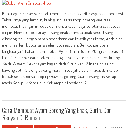
Bubur ayam adalah salah satu menu sarapan favorit masyarakat Indonesia.
Teksturnya yang lembut, kuah gurih, serta topping yang kaya rasa
membuat hidangan ini cocok dinikmati kapan saja, terutama saat cuaca
dingin. Membuat bubur ayam yang enak ternyata tidak sesulit yang
dibayangkan. Dengan bahan sederhana dan teknik yang tepat, Anda bisa
menghasilkan bubur yang selembut restoran. Berikut panduan
lengkapnya. 1. Bahan Utama Bubur Ayam Bahan Bubur: 200 gram beras 1,8
liter air 2 lembar daun salam 1 batang serai, digeprek Garam secukupnya
Kaldu & Ayam: 1 ekor ayam bagian dada/utuh kecil 2 liter air 4 siung
bawang putih 3 siung bawang merah 1 ruas jahe Garam, lada, dan kaldu
bubuk secukupnya Topping: Bawang goreng Daun bawang iris Kecap
manis Kerupuk Sate usus / ati ampela (opsional) 2.
Cara Membuat Ayam Goreng Yang Enak, Gurih, Dan
Renyah Di Rumah