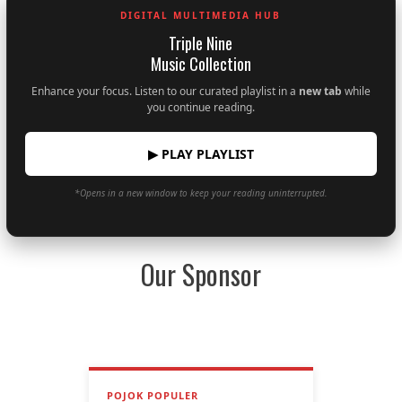
DIGITAL MULTIMEDIA HUB
Triple Nine
Music Collection
Enhance your focus. Listen to our curated playlist in a
new tab
while
you continue reading.
▶ PLAY PLAYLIST
*Opens in a new window to keep your reading uninterrupted.
Our Sponsor
POJOK POPULER