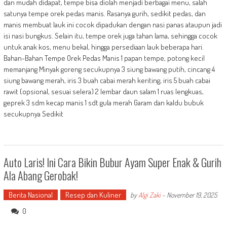
dan mudah didapat, tempe bisa diolah menjadi berbagai menu, salah
satunya tempe orek pedas manis. Rasanya gurih, sedikit pedas, dan
manis membuat lauk ini cocok dipadukan dengan nasi panas ataupun jadi
isi nasi bungkus. Selain itu, tempe orek juga tahan lama, sehingga cocok
untuk anak kos, menu bekal, hingga persediaan lauk beberapa hari.
Bahan-Bahan Tempe Orek Pedas Manis 1 papan tempe, potong kecil
memanjang Minyak goreng secukupnya 3 siung bawang putih, cincang 4
siung bawang merah, iris 3 buah cabai merah keriting, iris 5 buah cabai
rawit (opsional, sesuai selera) 2 lembar daun salam 1 ruas lengkuas,
geprek 3 sdm kecap manis 1 sdt gula merah Garam dan kaldu bubuk
secukupnya Sedikit
Auto Laris! Ini Cara Bikin Bubur Ayam Super Enak & Gurih
Ala Abang Gerobak!
Berita Nasional
Resep dan Kuliner
by
Algi Zaki
-
November 19, 2025
0