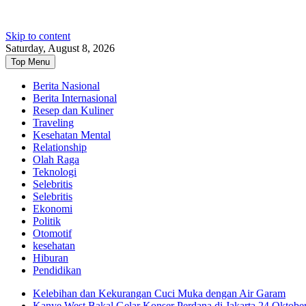
Skip to content
Saturday, August 8, 2026
Top Menu
Berita Nasional
Berita Internasional
Resep dan Kuliner
Traveling
Kesehatan Mental
Relationship
Olah Raga
Teknologi
Selebritis
Selebritis
Ekonomi
Politik
Otomotif
kesehatan
Hiburan
Pendidikan
Kelebihan dan Kekurangan Cuci Muka dengan Air Garam
Kanye West Bakal Gelar Konser Perdana di Jakarta 24 Oktobe