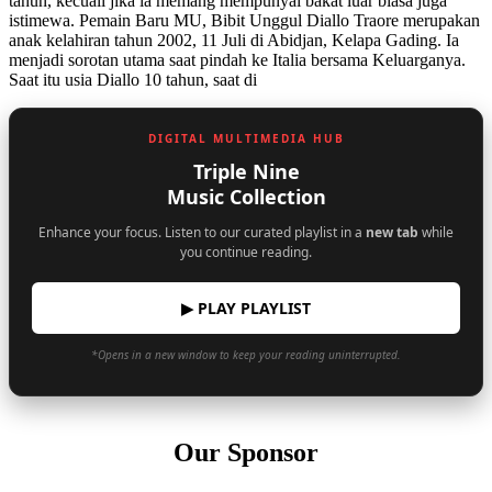
tahun, kecuali jika ia memang mempunyai bakat luar biasa juga
istimewa. Pemain Baru MU, Bibit Unggul Diallo Traore merupakan
anak kelahiran tahun 2002, 11 Juli di Abidjan, Kelapa Gading. Ia
menjadi sorotan utama saat pindah ke Italia bersama Keluarganya.
Saat itu usia Diallo 10 tahun, saat di
DIGITAL MULTIMEDIA HUB
Triple Nine
Music Collection
Enhance your focus. Listen to our curated playlist in a
new tab
while
you continue reading.
▶ PLAY PLAYLIST
*Opens in a new window to keep your reading uninterrupted.
Our Sponsor