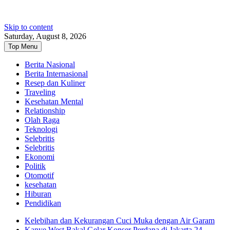
Skip to content
Saturday, August 8, 2026
Top Menu
Berita Nasional
Berita Internasional
Resep dan Kuliner
Traveling
Kesehatan Mental
Relationship
Olah Raga
Teknologi
Selebritis
Selebritis
Ekonomi
Politik
Otomotif
kesehatan
Hiburan
Pendidikan
Kelebihan dan Kekurangan Cuci Muka dengan Air Garam
Kanye West Bakal Gelar Konser Perdana di Jakarta 24