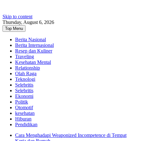
Skip to content
Thursday, August 6, 2026
Top Menu
Berita Nasional
Berita Internasional
Resep dan Kuliner
Traveling
Kesehatan Mental
Relationship
Olah Raga
Teknologi
Selebritis
Selebritis
Ekonomi
Politik
Otomotif
kesehatan
Hiburan
Pendidikan
Cara Menghadapi Weaponized Incompetence di Tempat
Kerja dan Rumah