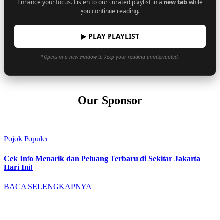
Enhance your focus. Listen to our curated playlist in a
new tab
while
you continue reading.
▶ PLAY PLAYLIST
*Opens in a new window to keep your reading uninterrupted.
Our Sponsor
Pojok Populer
Cek Info Menarik dan Peluang Terbaru di Sekitar Jakarta
Hari Ini!
BACA SELENGKAPNYA