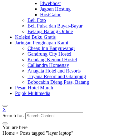
Idwebhost
Jagoan Hosting
HostGator
Beli Foto
Beli Pulsa dan Bayar-Bayar
Belanja Barang Online
Koleksi Buku Gratis
Jaringan Penginapan Kami
Cheap Inn Banyuwangi
Gandrung City Hostel
Kendang Kempul Hostel
Calliandra Homestay
Anagata Hotel and Resorts
Triyana Resort and Glamping
Bobocabin Dieng Pass, Batang
Pesan Hotel Murah
Pojok Multimedia
X
Search for:
You are here
Home
>
Posts tagged "layar laptop"