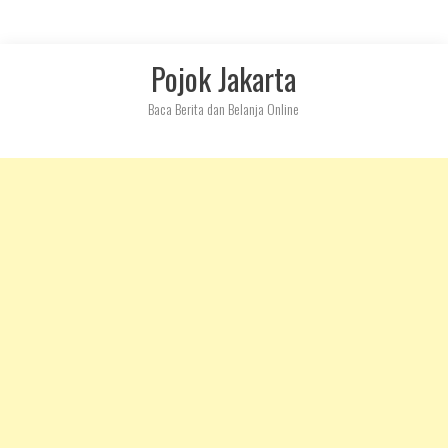
Skip
Pojok Jakarta
to
content
Baca Berita dan Belanja Online