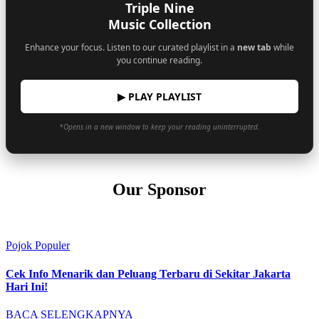
Triple Nine
Music Collection
Enhance your focus. Listen to our curated playlist in a
new tab
while
you continue reading.
▶ PLAY PLAYLIST
*Opens in a new window to keep your reading uninterrupted.
Our Sponsor
Pojok Populer
Cek Info Menarik dan Peluang Terbaru di Sekitar Jakarta
Hari Ini!
BACA SELENGKAPNYA