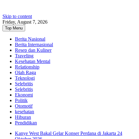
Skip to content
Friday, August 7, 2026
Top Menu
Berita Nasional
Berita Internasional
Resep dan Kuliner
Traveling
Kesehatan Mental
Relationship
Olah Raga
Teknologi
Selebritis
Selebritis
Ekonomi
Politik
Otomotif
kesehatan
Hiburan
Pendidikan
Kanye West Bakal Gelar Konser Perdana di Jakarta 24
Oktober 2026