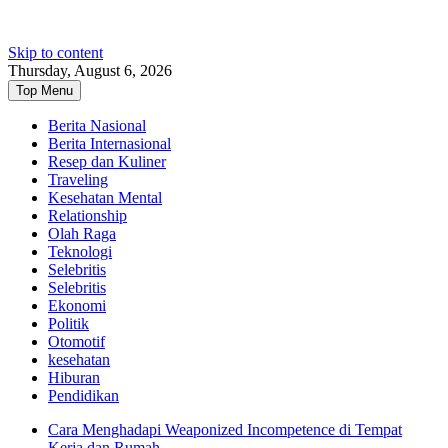
Skip to content
Thursday, August 6, 2026
Top Menu
Berita Nasional
Berita Internasional
Resep dan Kuliner
Traveling
Kesehatan Mental
Relationship
Olah Raga
Teknologi
Selebritis
Selebritis
Ekonomi
Politik
Otomotif
kesehatan
Hiburan
Pendidikan
Cara Menghadapi Weaponized Incompetence di Tempat
Kerja dan Rumah