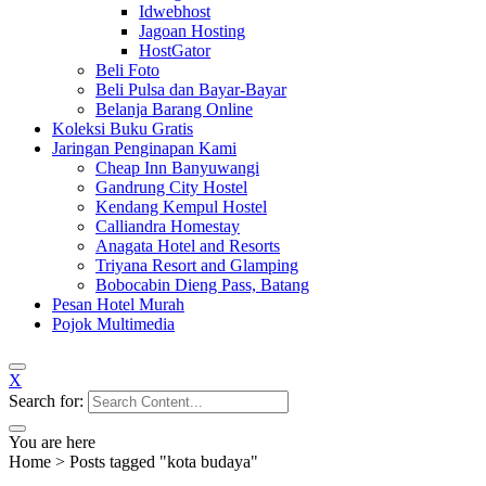
Idwebhost
Jagoan Hosting
HostGator
Beli Foto
Beli Pulsa dan Bayar-Bayar
Belanja Barang Online
Koleksi Buku Gratis
Jaringan Penginapan Kami
Cheap Inn Banyuwangi
Gandrung City Hostel
Kendang Kempul Hostel
Calliandra Homestay
Anagata Hotel and Resorts
Triyana Resort and Glamping
Bobocabin Dieng Pass, Batang
Pesan Hotel Murah
Pojok Multimedia
X
Search for:
You are here
Home
>
Posts tagged "kota budaya"