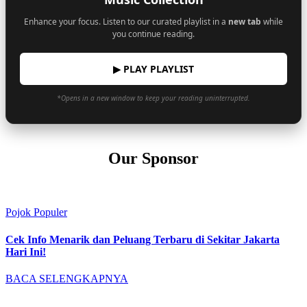
Enhance your focus. Listen to our curated playlist in a
new tab
while
you continue reading.
▶ PLAY PLAYLIST
*Opens in a new window to keep your reading uninterrupted.
Our Sponsor
Pojok Populer
Cek Info Menarik dan Peluang Terbaru di Sekitar Jakarta
Hari Ini!
BACA SELENGKAPNYA