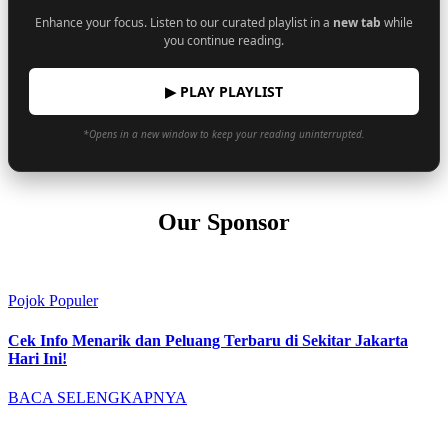
Enhance your focus. Listen to our curated playlist in a
new tab
while
you continue reading.
▶ PLAY PLAYLIST
*Opens in a new window to keep your reading uninterrupted.
Our Sponsor
Pojok Populer
Cek Info Menarik dan Peluang Terbaru di Sekitar Jakarta
Hari Ini!
BACA SELENGKAPNYA