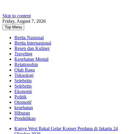
Skip to content
Friday, August 7, 2026
Top Menu
Berita Nasional
Berita Internasional
Resep dan Kuliner
Traveling
Kesehatan Mental
Relationship
Olah Raga
Teknologi
Selebritis
Selebritis
Ekonomi
Politik
Otomotif
kesehatan
Hiburan
Pendidikan
Kanye West Bakal Gelar Konser Perdana di Jakarta 24
Oktober 2026