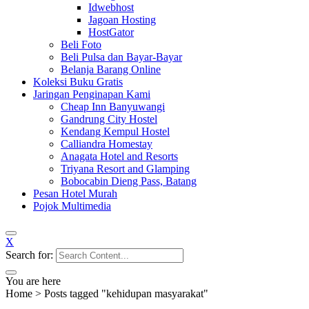
Idwebhost
Jagoan Hosting
HostGator
Beli Foto
Beli Pulsa dan Bayar-Bayar
Belanja Barang Online
Koleksi Buku Gratis
Jaringan Penginapan Kami
Cheap Inn Banyuwangi
Gandrung City Hostel
Kendang Kempul Hostel
Calliandra Homestay
Anagata Hotel and Resorts
Triyana Resort and Glamping
Bobocabin Dieng Pass, Batang
Pesan Hotel Murah
Pojok Multimedia
X
Search for:
You are here
Home
>
Posts tagged "kehidupan masyarakat"