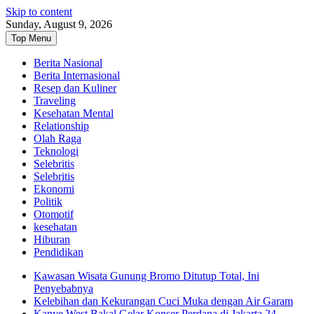
Skip to content
Sunday, August 9, 2026
Top Menu
Berita Nasional
Berita Internasional
Resep dan Kuliner
Traveling
Kesehatan Mental
Relationship
Olah Raga
Teknologi
Selebritis
Selebritis
Ekonomi
Politik
Otomotif
kesehatan
Hiburan
Pendidikan
Kawasan Wisata Gunung Bromo Ditutup Total, Ini
Penyebabnya
Kelebihan dan Kekurangan Cuci Muka dengan Air Garam
Kanye West Bakal Gelar Konser Perdana di Jakarta 24