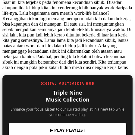
Saat ini kita terjebak pada fenomena kecanduan sibuk. Disadari
ataupun tidak hidup kita kini cenderung lebih banyak work daripada
life-nya. Lalu bagaimana cara meraih work-life balance?
Kecanggihan teknologi memang mempermudah kita dalam bekerja,
bisa kapanpun dan di manapun. Di satu sisi, ini menguntungkan
sebab menjadikan semuanya jadi lebih efektif, khususnya waktu. Di
sisi lain, kita pun jadi lebih kerap dituntut bekerja di luar jam kerja
kita yang semestinya. Lama-lama kita jadi kecanduan sibuk, lantas
batas antara work dan life dalam hidup jadi kabur. Ada yang
menganggap kecanduan sibuk ini dikarenakan oleh atasan atau
pekerjaan kantor. Padahal, penting kita ketahui bahwa kecanduan
sibuk ini mungkin bersumber dari diri kita sendiri. Kita terlampau
akrab dengan pola pikir kalau hidup mesti diisi dengan kerja keras
DIGITAL MULTIMEDIA HUB
Triple Nine
Music Collection
Enhance your focus. Listen to our curated playlist in a
new tab
while
you continue reading.
▶ PLAY PLAYLIST