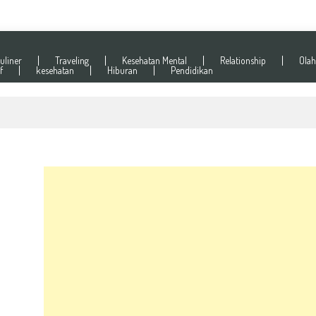
uliner
Traveling
Kesehatan Mental
Relationship
Olah
f
kesehatan
Hiburan
Pendidikan
abilitas Ekonomi Global