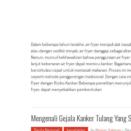
Dalam beberapa tahun terakhir, air fryer menjadi alat m
atau dengan sedikit minyak, air fryer dianggap sebagai a
Namun, muncul kekhawatiran bahwa penggunaan air fryer da
lanjut kebenaran air fryer dapat memicu kanker. Bagaiman
bersirkulasi cepat untuk memasak makanan. Proses ini 
seperti metode penggorengan tradisional. Dengan cara ini,
Fryer dengan Risiko Kanker Beberapa penelitian menunj
fryer, dapat menyebabkan pembentukan
Mengenali Gejala Kanker Tulang Yang 
Berita Nasional
kesehatan
by
Maman Soleman
-
Dec