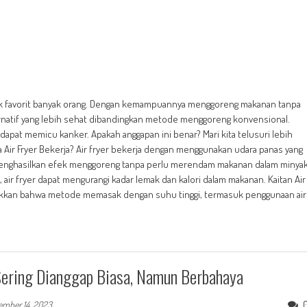
asak favorit banyak orang. Dengan kemampuannya menggoreng makanan tanpa
lternatif yang lebih sehat dibandingkan metode menggoreng konvensional.
pat memicu kanker. Apakah anggapan ini benar? Mari kita telusuri lebih
a Air Fryer Bekerja? Air fryer bekerja dengan menggunakan udara panas yang
menghasilkan efek menggoreng tanpa perlu merendam makanan dalam minya
 air fryer dapat mengurangi kadar lemak dan kalori dalam makanan. Kaitan Air
ukkan bahwa metode memasak dengan suhu tinggi, termasuk penggunaan air
Sering Dianggap Biasa, Namun Berbahaya
ember 14, 2023