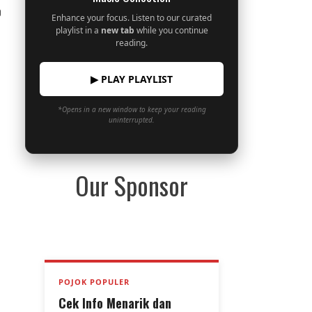
0
Enhance your focus. Listen to our curated
playlist in a
new tab
while you continue
reading.
▶ PLAY PLAYLIST
*Opens in a new window to keep your reading
uninterrupted.
Our Sponsor
POJOK POPULER
Cek Info Menarik dan