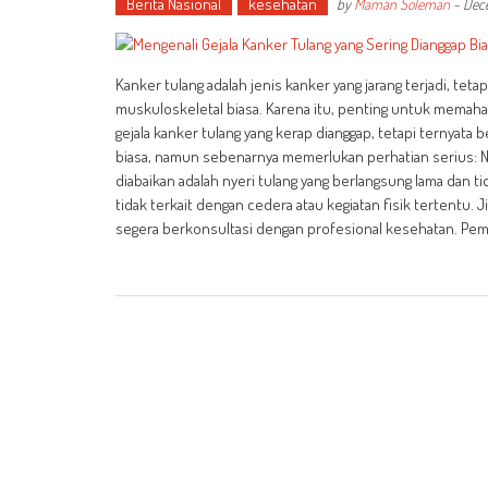
Berita Nasional
kesehatan
by
Maman Soleman
-
Dec
Kanker tulang adalah jenis kanker yang jarang terjadi, tetap
muskuloskeletal biasa. Karena itu, penting untuk memahami
gejala kanker tulang yang kerap dianggap, tetapi ternyata 
biasa, namun sebenarnya memerlukan perhatian serius: Nye
diabaikan adalah nyeri tulang yang berlangsung lama dan t
tidak terkait dengan cedera atau kegiatan fisik tertentu. 
segera berkonsultasi dengan profesional kesehatan. Pem