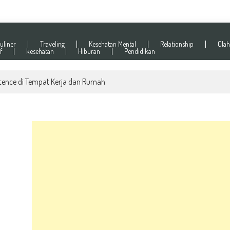
uliner
Traveling
Kesehatan Mental
Relationship
Olah
f
kesehatan
Hiburan
Pendidikan
ence di Tempat Kerja dan Rumah