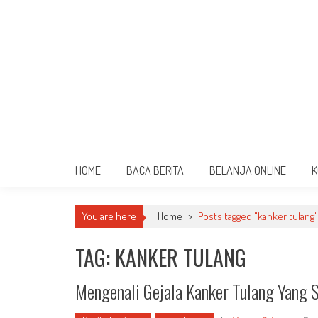
HOME
BACA BERITA
BELANJA ONLINE
K
You are here
Home
>
Posts tagged "kanker tulang"
TAG: KANKER TULANG
Mengenali Gejala Kanker Tulang Yang 