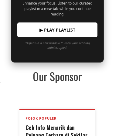
0
Enhance your focus. Listen to our curated
playlist in a
new tab
while you continue
reading.
▶ PLAY PLAYLIST
*Opens in a new window to keep your reading
uninterrupted.
Our Sponsor
POJOK POPULER
Cek Info Menarik dan
Peluang Terbaru di Sekitar