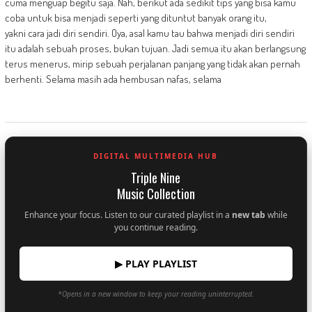
cuma menguap begitu saja. Nah, berikut ada sedikit tips yang bisa kamu
coba untuk bisa menjadi seperti yang dituntut banyak orang itu,
yakni cara jadi diri sendiri. Oya, asal kamu tau bahwa menjadi diri sendiri
itu adalah sebuah proses, bukan tujuan. Jadi semua itu akan berlangsung
terus menerus, mirip sebuah perjalanan panjang yang tidak akan pernah
berhenti. Selama masih ada hembusan nafas, selama
DIGITAL MULTIMEDIA HUB
Triple Nine
Music Collection
Enhance your focus. Listen to our curated playlist in a
new tab
while
you continue reading.
▶ PLAY PLAYLIST
*Opens in a new window to keep your reading uninterrupted.