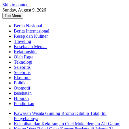
Skip to content
Sunday, August 9, 2026
Top Menu
Berita Nasional
Berita Internasional
Resep dan Kuliner
Traveling
Kesehatan Mental
Relationship
Olah Raga
Teknologi
Selebritis
Selebritis
Ekonomi
Politik
Otomotif
kesehatan
Hiburan
Pendidikan
Kawasan Wisata Gunung Bromo Ditutup Total, Ini
Penyebabnya
Kelebihan dan Kekurangan Cuci Muka dengan Air Garam
Kanye West Bakal Gelar Konser Perdana di Jakarta 24