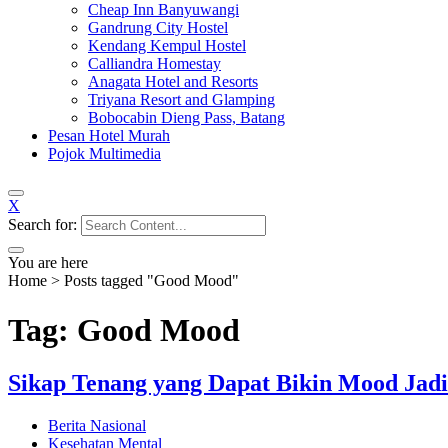
Cheap Inn Banyuwangi
Gandrung City Hostel
Kendang Kempul Hostel
Calliandra Homestay
Anagata Hotel and Resorts
Triyana Resort and Glamping
Bobocabin Dieng Pass, Batang
Pesan Hotel Murah
Pojok Multimedia
X
Search for:
You are here
Home
>
Posts tagged "Good Mood"
Tag: Good Mood
Sikap Tenang yang Dapat Bikin Mood Jadi
Berita Nasional
Kesehatan Mental