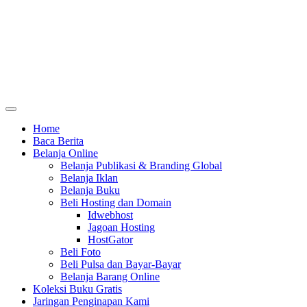
Home
Baca Berita
Belanja Online
Belanja Publikasi & Branding Global
Belanja Iklan
Belanja Buku
Beli Hosting dan Domain
Idwebhost
Jagoan Hosting
HostGator
Beli Foto
Beli Pulsa dan Bayar-Bayar
Belanja Barang Online
Koleksi Buku Gratis
Jaringan Penginapan Kami