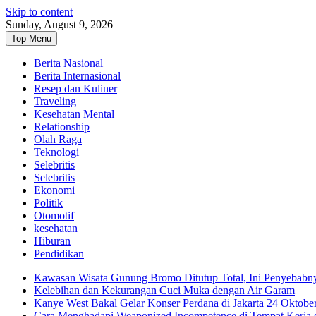
Skip to content
Sunday, August 9, 2026
Top Menu
Berita Nasional
Berita Internasional
Resep dan Kuliner
Traveling
Kesehatan Mental
Relationship
Olah Raga
Teknologi
Selebritis
Selebritis
Ekonomi
Politik
Otomotif
kesehatan
Hiburan
Pendidikan
Kawasan Wisata Gunung Bromo Ditutup Total, Ini Penyebabn
Kelebihan dan Kekurangan Cuci Muka dengan Air Garam
Kanye West Bakal Gelar Konser Perdana di Jakarta 24 Oktobe
Cara Menghadapi Weaponized Incompetence di Tempat Kerja