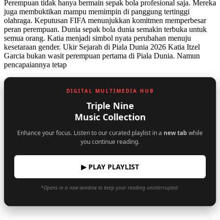
Perempuan tidak hanya bermain sepak bola profesional saja. Mereka
juga membuktikan mampu memimpin di panggung tertinggi
olahraga. Keputusan FIFA menunjukkan komitmen memperbesar
peran perempuan. Dunia sepak bola dunia semakin terbuka untuk
semua orang. Katia menjadi simbol nyata perubahan menuju
kesetaraan gender. Ukir Sejarah di Piala Dunia 2026 Katia Itzel
Garcia bukan wasit perempuan pertama di Piala Dunia. Namun
pencapaiannya tetap
DIGITAL MULTIMEDIA HUB
Triple Nine
Music Collection
Enhance your focus. Listen to our curated playlist in a
new tab
while
you continue reading.
▶ PLAY PLAYLIST
*Opens in a new window to keep your reading uninterrupted.