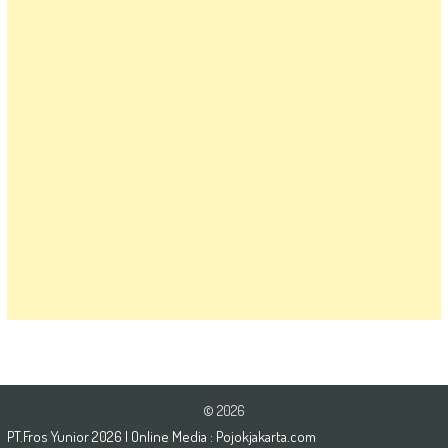
© 2026
PT.Fros Yunior
2026
| Online Media :
Pojokjakarta.com