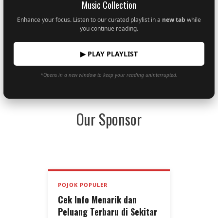
Music Collection
Enhance your focus. Listen to our curated playlist in a
new tab
while
you continue reading.
▶ PLAY PLAYLIST
*Opens in a new window to keep your reading uninterrupted.
Our Sponsor
POJOK POPULER
Cek Info Menarik dan
Peluang Terbaru di Sekitar