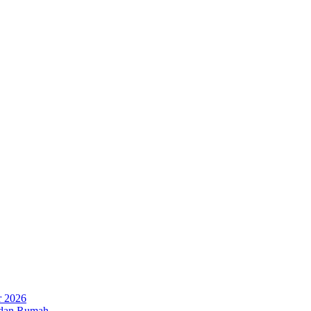
r 2026
 dan Rumah