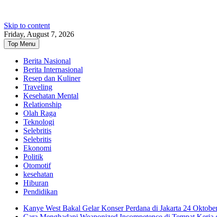
Skip to content
Friday, August 7, 2026
Top Menu
Berita Nasional
Berita Internasional
Resep dan Kuliner
Traveling
Kesehatan Mental
Relationship
Olah Raga
Teknologi
Selebritis
Selebritis
Ekonomi
Politik
Otomotif
kesehatan
Hiburan
Pendidikan
Kanye West Bakal Gelar Konser Perdana di Jakarta 24 Oktobe
Cara Menghadapi Weaponized Incompetence di Tempat Kerja