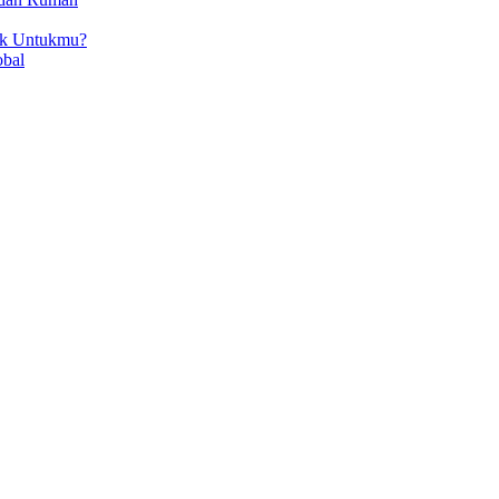
ok Untukmu?
obal