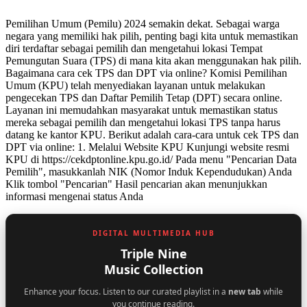
Pemilihan Umum (Pemilu) 2024 semakin dekat. Sebagai warga
negara yang memiliki hak pilih, penting bagi kita untuk memastikan
diri terdaftar sebagai pemilih dan mengetahui lokasi Tempat
Pemungutan Suara (TPS) di mana kita akan menggunakan hak pilih.
Bagaimana cara cek TPS dan DPT via online? Komisi Pemilihan
Umum (KPU) telah menyediakan layanan untuk melakukan
pengecekan TPS dan Daftar Pemilih Tetap (DPT) secara online.
Layanan ini memudahkan masyarakat untuk memastikan status
mereka sebagai pemilih dan mengetahui lokasi TPS tanpa harus
datang ke kantor KPU. Berikut adalah cara-cara untuk cek TPS dan
DPT via online: 1. Melalui Website KPU Kunjungi website resmi
KPU di https://cekdptonline.kpu.go.id/ Pada menu "Pencarian Data
Pemilih", masukkanlah NIK (Nomor Induk Kependudukan) Anda
Klik tombol "Pencarian" Hasil pencarian akan menunjukkan
informasi mengenai status Anda
DIGITAL MULTIMEDIA HUB
Triple Nine
Music Collection
Enhance your focus. Listen to our curated playlist in a
new tab
while
you continue reading.