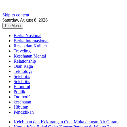
Skip to content
Saturday, August 8, 2026
Top Menu
Berita Nasional
Berita Internasional
Resep dan Kuliner
Traveling
Kesehatan Mental
Relationship
Olah Raga
Teknologi
Selebritis
Selebritis
Ekonomi
Politik
Otomotif
kesehatan
Hiburan
Pendidikan
Kelebihan dan Kekurangan Cuci Muka dengan Air Garam
Kanye West Bakal Gelar Konser Perdana di Jakarta 24