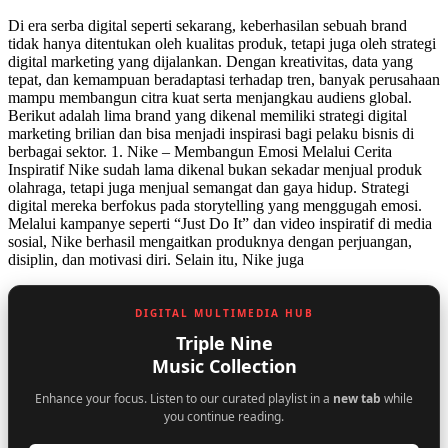
Di era serba digital seperti sekarang, keberhasilan sebuah brand
tidak hanya ditentukan oleh kualitas produk, tetapi juga oleh strategi
digital marketing yang dijalankan. Dengan kreativitas, data yang
tepat, dan kemampuan beradaptasi terhadap tren, banyak perusahaan
mampu membangun citra kuat serta menjangkau audiens global.
Berikut adalah lima brand yang dikenal memiliki strategi digital
marketing brilian dan bisa menjadi inspirasi bagi pelaku bisnis di
berbagai sektor. 1. Nike – Membangun Emosi Melalui Cerita
Inspiratif Nike sudah lama dikenal bukan sekadar menjual produk
olahraga, tetapi juga menjual semangat dan gaya hidup. Strategi
digital mereka berfokus pada storytelling yang menggugah emosi.
Melalui kampanye seperti “Just Do It” dan video inspiratif di media
sosial, Nike berhasil mengaitkan produknya dengan perjuangan,
disiplin, dan motivasi diri. Selain itu, Nike juga
DIGITAL MULTIMEDIA HUB
Triple Nine
Music Collection
Enhance your focus. Listen to our curated playlist in a
new tab
while
you continue reading.