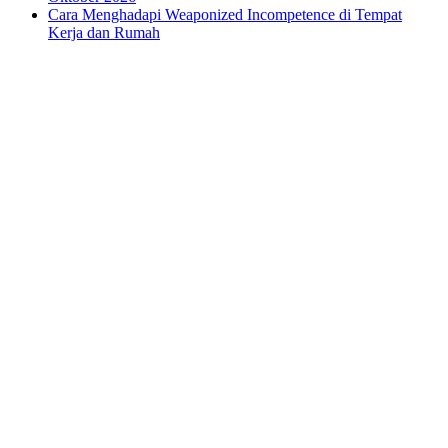
Cara Menghadapi Weaponized Incompetence di Tempat
Kerja dan Rumah