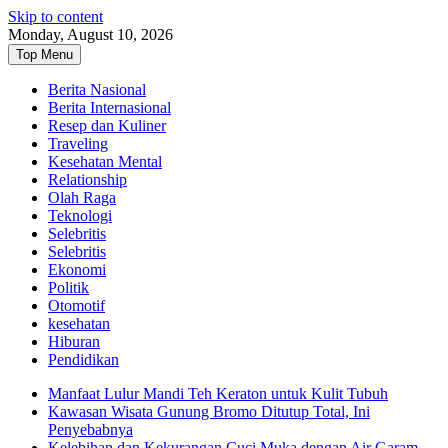
Skip to content
Monday, August 10, 2026
Top Menu
Berita Nasional
Berita Internasional
Resep dan Kuliner
Traveling
Kesehatan Mental
Relationship
Olah Raga
Teknologi
Selebritis
Selebritis
Ekonomi
Politik
Otomotif
kesehatan
Hiburan
Pendidikan
Manfaat Lulur Mandi Teh Keraton untuk Kulit Tubuh
Kawasan Wisata Gunung Bromo Ditutup Total, Ini
Penyebabnya
Kelebihan dan Kekurangan Cuci Muka dengan Air Garam