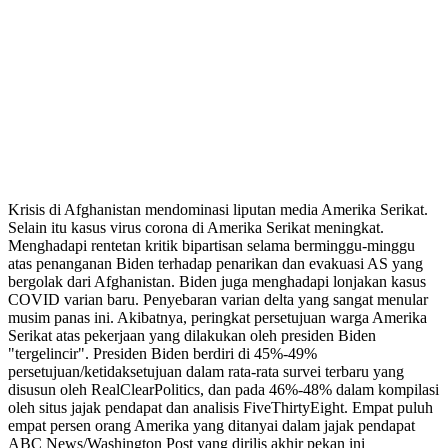
Krisis di Afghanistan mendominasi liputan media Amerika Serikat.
Selain itu kasus virus corona di Amerika Serikat meningkat.
Menghadapi rentetan kritik bipartisan selama berminggu-minggu
atas penanganan Biden terhadap penarikan dan evakuasi AS yang
bergolak dari Afghanistan. Biden juga menghadapi lonjakan kasus
COVID varian baru. Penyebaran varian delta yang sangat menular
musim panas ini. Akibatnya, peringkat persetujuan warga Amerika
Serikat atas pekerjaan yang dilakukan oleh presiden Biden
"tergelincir". Presiden Biden berdiri di 45%-49%
persetujuan/ketidaksetujuan dalam rata-rata survei terbaru yang
disusun oleh RealClearPolitics, dan pada 46%-48% dalam kompilasi
oleh situs jajak pendapat dan analisis FiveThirtyEight. Empat puluh
empat persen orang Amerika yang ditanyai dalam jajak pendapat
ABC News/Washington Post yang dirilis akhir pekan ini