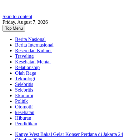
Skip to content
Friday, August 7, 2026
Top Menu
Berita Nasional
Berita Internasional
Resep dan Kuliner
Traveling
Kesehatan Mental
Relationship
Olah Raga
Teknologi
Selebritis
Selebritis
Ekonomi
Politik
Otomotif
kesehatan
Hiburan
Pendidikan
Kanye West Bakal Gelar Konser Perdana di Jakarta 24
Oktober 2026