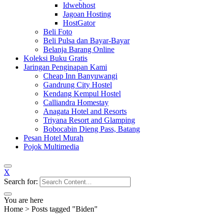
Idwebhost
Jagoan Hosting
HostGator
Beli Foto
Beli Pulsa dan Bayar-Bayar
Belanja Barang Online
Koleksi Buku Gratis
Jaringan Penginapan Kami
Cheap Inn Banyuwangi
Gandrung City Hostel
Kendang Kempul Hostel
Calliandra Homestay
Anagata Hotel and Resorts
Triyana Resort and Glamping
Bobocabin Dieng Pass, Batang
Pesan Hotel Murah
Pojok Multimedia
X
Search for:
You are here
Home
>
Posts tagged "Biden"