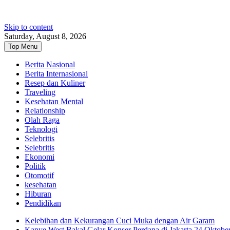
Skip to content
Saturday, August 8, 2026
Top Menu
Berita Nasional
Berita Internasional
Resep dan Kuliner
Traveling
Kesehatan Mental
Relationship
Olah Raga
Teknologi
Selebritis
Selebritis
Ekonomi
Politik
Otomotif
kesehatan
Hiburan
Pendidikan
Kelebihan dan Kekurangan Cuci Muka dengan Air Garam
Kanye West Bakal Gelar Konser Perdana di Jakarta 24 Oktobe