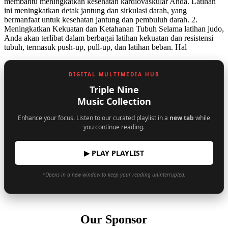
membantu meningkatkan kesehatan kardiovaskular Anda. Latihan
ini meningkatkan detak jantung dan sirkulasi darah, yang
bermanfaat untuk kesehatan jantung dan pembuluh darah. 2.
Meningkatkan Kekuatan dan Ketahanan Tubuh Selama latihan judo,
Anda akan terlibat dalam berbagai latihan kekuatan dan resistensi
tubuh, termasuk push-up, pull-up, dan latihan beban. Hal
DIGITAL MULTIMEDIA HUB
Triple Nine
Music Collection
Enhance your focus. Listen to our curated playlist in a
new tab
while
you continue reading.
▶ PLAY PLAYLIST
*Opens in a new window to keep your reading uninterrupted.
Our Sponsor