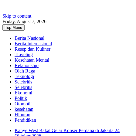
Skip to content
Friday, August 7, 2026
Top Menu
Berita Nasional
Berita Internasional
Resep dan Kuliner
Traveling
Kesehatan Mental
Relationship
Olah Raga
Teknologi
Selebritis
Selebritis
Ekonomi
Politik
Otomotif
kesehatan
Hiburan
Pendidikan
Kanye West Bakal Gelar Konser Perdana di Jakarta 24
Oktober 2026