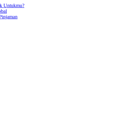
ok Untukmu?
obal
Pinjaman