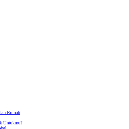
 dan Rumah
ok Untukmu?
obal