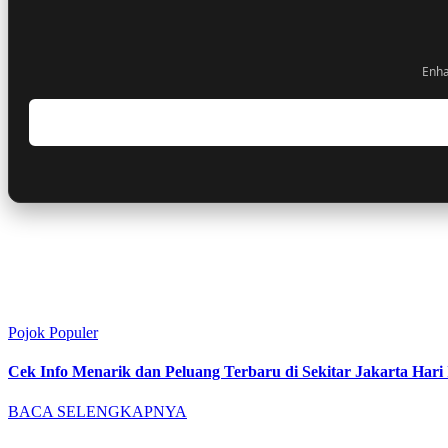
Enha
Pojok Populer
Cek Info Menarik dan Peluang Terbaru di Sekitar Jakarta Hari 
BACA SELENGKAPNYA