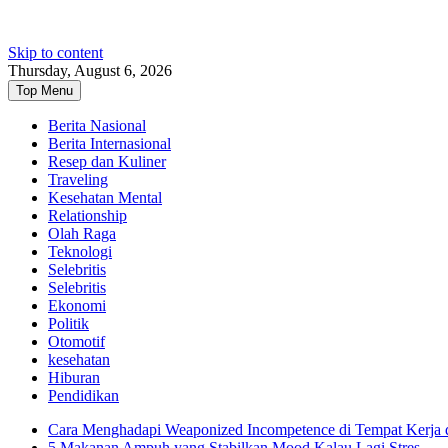
Skip to content
Thursday, August 6, 2026
Top Menu
Berita Nasional
Berita Internasional
Resep dan Kuliner
Traveling
Kesehatan Mental
Relationship
Olah Raga
Teknologi
Selebritis
Selebritis
Ekonomi
Politik
Otomotif
kesehatan
Hiburan
Pendidikan
Cara Menghadapi Weaponized Incompetence di Tempat Kerja
5 Makanan Ampuh yang Stabilkan Mood Kalau Lagi Stres