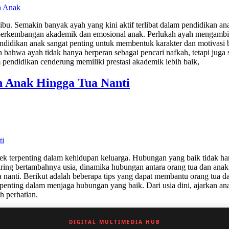
 ibu. Semakin banyak ayah yang kini aktif terlibat dalam pendidikan a
erkembangan akademik dan emosional anak. Perlukah ayah mengambil rap
idikan anak sangat penting untuk membentuk karakter dan motivasi b
n bahwa ayah tidak hanya berperan sebagai pencari nafkah, tetapi jug
pendidikan cenderung memiliki prestasi akademik lebih baik,
 Anak Hingga Tua Nanti
ek terpenting dalam kehidupan keluarga. Hubungan yang baik tidak h
ing bertambahnya usia, dinamika hubungan antara orang tua dan anak a
nanti. Berikut adalah beberapa tips yang dapat membantu orang tua 
enting dalam menjaga hubungan yang baik. Dari usia dini, ajarkan ana
 perhatian.
DIGITAL MULTIMEDIA HUB