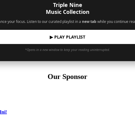
Triple Nine
Music Collection
nce your focus. Listen to our curated playlist in a
new tab
while you continue rea
▶ PLAY PLAYLIST
*Opens in a new window to keep your reading uninterrupted.
Our Sponsor
Ini!