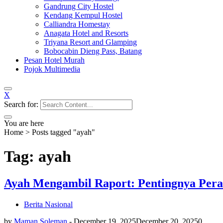
Gandrung City Hostel
Kendang Kempul Hostel
Calliandra Homestay
Anagata Hotel and Resorts
Triyana Resort and Glamping
Bobocabin Dieng Pass, Batang
Pesan Hotel Murah
Pojok Multimedia
X
Search for:
You are here
Home
>
Posts tagged "ayah"
Tag: ayah
Ayah Mengambil Raport: Pentingnya Pera
Berita Nasional
by
Maman Soleman
-
December 19, 2025
December 20, 2025
0