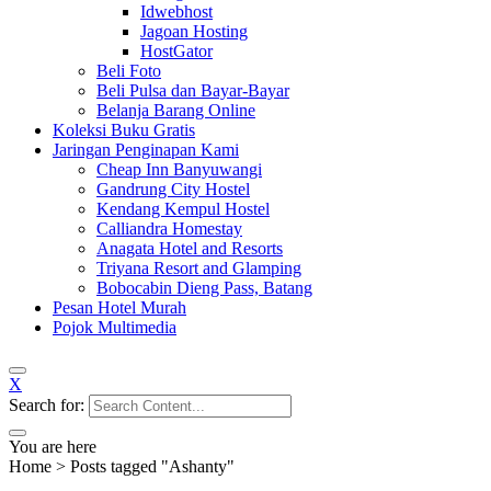
Idwebhost
Jagoan Hosting
HostGator
Beli Foto
Beli Pulsa dan Bayar-Bayar
Belanja Barang Online
Koleksi Buku Gratis
Jaringan Penginapan Kami
Cheap Inn Banyuwangi
Gandrung City Hostel
Kendang Kempul Hostel
Calliandra Homestay
Anagata Hotel and Resorts
Triyana Resort and Glamping
Bobocabin Dieng Pass, Batang
Pesan Hotel Murah
Pojok Multimedia
X
Search for:
You are here
Home
>
Posts tagged "Ashanty"