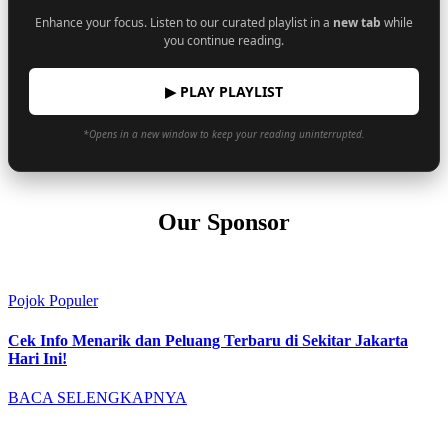
Enhance your focus. Listen to our curated playlist in a
new tab
while
you continue reading.
▶ PLAY PLAYLIST
*Opens in a new window to keep your reading uninterrupted.
Our Sponsor
Pojok Populer
Cek Info Menarik dan Peluang Terbaru di Sekitar Jakarta
Hari Ini!
BACA SELENGKAPNYA