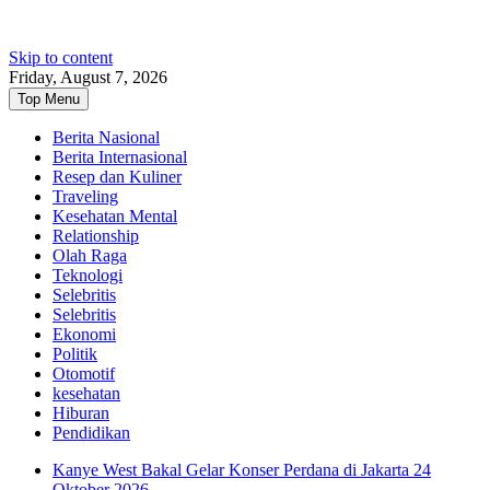
Skip to content
Friday, August 7, 2026
Top Menu
Berita Nasional
Berita Internasional
Resep dan Kuliner
Traveling
Kesehatan Mental
Relationship
Olah Raga
Teknologi
Selebritis
Selebritis
Ekonomi
Politik
Otomotif
kesehatan
Hiburan
Pendidikan
Kanye West Bakal Gelar Konser Perdana di Jakarta 24
Oktober 2026