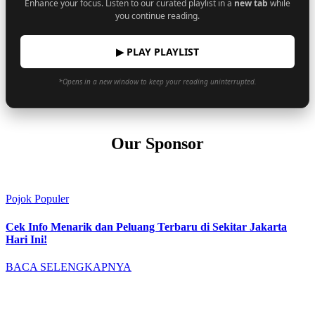
Enhance your focus. Listen to our curated playlist in a
new tab
while
you continue reading.
▶ PLAY PLAYLIST
*Opens in a new window to keep your reading uninterrupted.
Our Sponsor
Pojok Populer
Cek Info Menarik dan Peluang Terbaru di Sekitar Jakarta
Hari Ini!
BACA SELENGKAPNYA