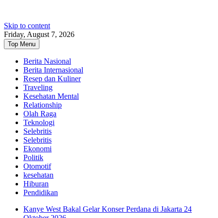
Skip to content
Friday, August 7, 2026
Top Menu
Berita Nasional
Berita Internasional
Resep dan Kuliner
Traveling
Kesehatan Mental
Relationship
Olah Raga
Teknologi
Selebritis
Selebritis
Ekonomi
Politik
Otomotif
kesehatan
Hiburan
Pendidikan
Kanye West Bakal Gelar Konser Perdana di Jakarta 24
Oktober 2026