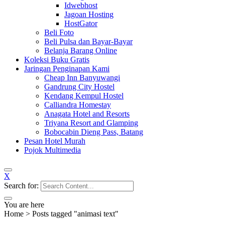
Idwebhost
Jagoan Hosting
HostGator
Beli Foto
Beli Pulsa dan Bayar-Bayar
Belanja Barang Online
Koleksi Buku Gratis
Jaringan Penginapan Kami
Cheap Inn Banyuwangi
Gandrung City Hostel
Kendang Kempul Hostel
Calliandra Homestay
Anagata Hotel and Resorts
Triyana Resort and Glamping
Bobocabin Dieng Pass, Batang
Pesan Hotel Murah
Pojok Multimedia
X
Search for:
You are here
Home
>
Posts tagged "animasi text"