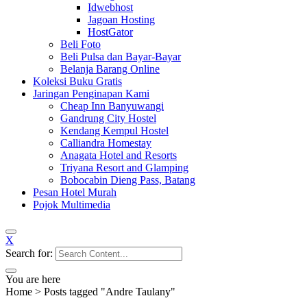
Idwebhost
Jagoan Hosting
HostGator
Beli Foto
Beli Pulsa dan Bayar-Bayar
Belanja Barang Online
Koleksi Buku Gratis
Jaringan Penginapan Kami
Cheap Inn Banyuwangi
Gandrung City Hostel
Kendang Kempul Hostel
Calliandra Homestay
Anagata Hotel and Resorts
Triyana Resort and Glamping
Bobocabin Dieng Pass, Batang
Pesan Hotel Murah
Pojok Multimedia
X
Search for:
You are here
Home
>
Posts tagged "Andre Taulany"