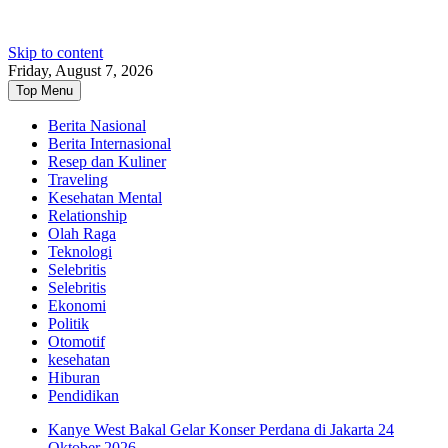
Skip to content
Friday, August 7, 2026
Top Menu
Berita Nasional
Berita Internasional
Resep dan Kuliner
Traveling
Kesehatan Mental
Relationship
Olah Raga
Teknologi
Selebritis
Selebritis
Ekonomi
Politik
Otomotif
kesehatan
Hiburan
Pendidikan
Kanye West Bakal Gelar Konser Perdana di Jakarta 24
Oktober 2026