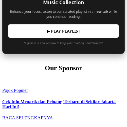
Music Collection
Enhance your focus. Listen to our curated playlist in a
new tab
while
you continue reading.
▶ PLAY PLAYLIST
*Opens in a new window to keep your reading uninterrupted.
Our Sponsor
Pojok Populer
Cek Info Menarik dan Peluang Terbaru di Sekitar Jakarta
Hari Ini!
BACA SELENGKAPNYA