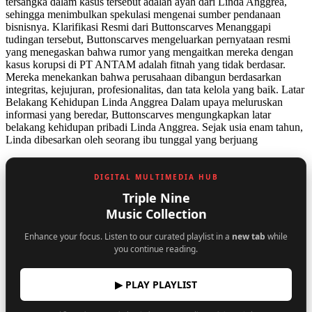
tersangka dalam kasus tersebut adalah ayah dari Linda Anggrea,
sehingga menimbulkan spekulasi mengenai sumber pendanaan
bisnisnya. Klarifikasi Resmi dari Buttonscarves Menanggapi
tudingan tersebut, Buttonscarves mengeluarkan pernyataan resmi
yang menegaskan bahwa rumor yang mengaitkan mereka dengan
kasus korupsi di PT ANTAM adalah fitnah yang tidak berdasar.
Mereka menekankan bahwa perusahaan dibangun berdasarkan
integritas, kejujuran, profesionalitas, dan tata kelola yang baik. Latar
Belakang Kehidupan Linda Anggrea Dalam upaya meluruskan
informasi yang beredar, Buttonscarves mengungkapkan latar
belakang kehidupan pribadi Linda Anggrea. Sejak usia enam tahun,
Linda dibesarkan oleh seorang ibu tunggal yang berjuang
DIGITAL MULTIMEDIA HUB
Triple Nine
Music Collection
Enhance your focus. Listen to our curated playlist in a
new tab
while
you continue reading.
▶ PLAY PLAYLIST