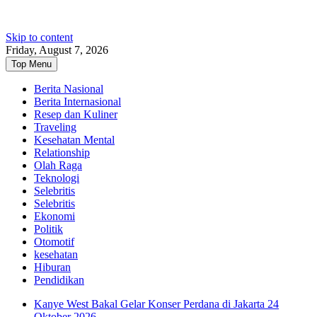
Skip to content
Friday, August 7, 2026
Top Menu
Berita Nasional
Berita Internasional
Resep dan Kuliner
Traveling
Kesehatan Mental
Relationship
Olah Raga
Teknologi
Selebritis
Selebritis
Ekonomi
Politik
Otomotif
kesehatan
Hiburan
Pendidikan
Kanye West Bakal Gelar Konser Perdana di Jakarta 24
Oktober 2026