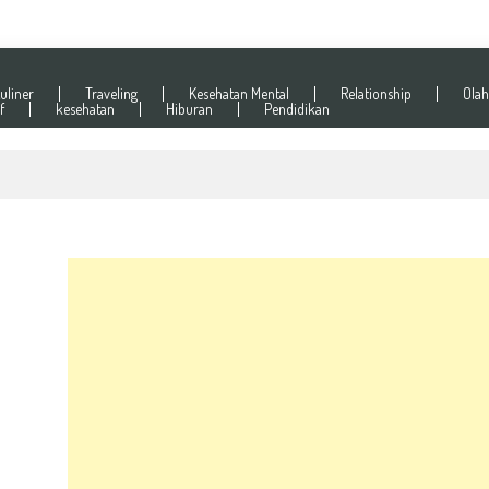
uliner
Traveling
Kesehatan Mental
Relationship
Olah
f
kesehatan
Hiburan
Pendidikan
ence di Tempat Kerja dan Rumah