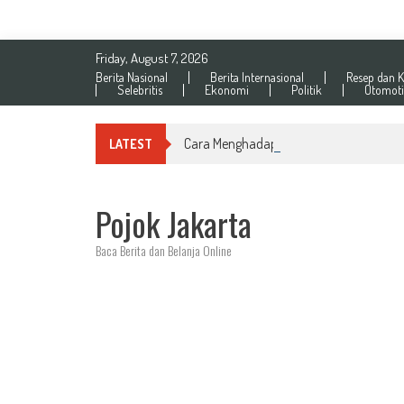
Skip
Friday, August 7, 2026
to
Berita Nasional
Berita Internasional
Resep dan K
content
Selebritis
Ekonomi
Politik
Otomoti
Cara Menghadapi Weaponized Incompet
LATEST
Pojok Jakarta
Baca Berita dan Belanja Online