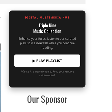
DIGITAL MULTIMEDIA HUB
Triple Nine
Music Collection
0
Enhance your focus. Listen to our curated
playlist in a
new tab
while you continue
reading.
▶ PLAY PLAYLIST
*Opens in a new window to keep your reading
uninterrupted.
Our Sponsor