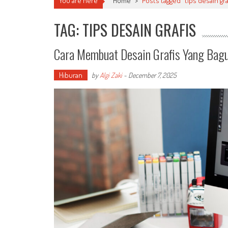
You are here
Home
>
Posts tagged "tips desain gra
TAG: TIPS DESAIN GRAFIS
Cara Membuat Desain Grafis Yang Bag
Hiburan
by
Algi Zaki
-
December 7, 2025