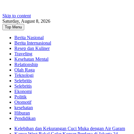
Skip to content
Saturday, August 8, 2026
Top Menu
Berita Nasional
Berita Internasional
Resep dan Kuliner
Traveling
Kesehatan Mental
Relationship
Olah Raga
Teknologi
Selebritis
Selebritis
Ekonomi
Politik
Otomotif
kesehatan
Hiburan
Pendidikan
Kelebihan dan Kekurangan Cuci Muka dengan Air Garam
Kanye West Bakal Gelar Konser Perdana di Jakarta 24