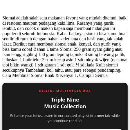
Siomai adalah salah satu makanan favorit yang mudah ditemui, baik
di restoran maupun pedagang kaki lima. Rasanya yang gurih,
lembut, dan cocok dimakan kapan saja membuat hidangan ini
populer di seluruh Indonesia. Kabar baiknya, siomai bisa kamu buat
sendiri di rumah dengan bahan sederhana dan hasil yang tak kalah
lezat. Berikut cara membuat siomai enak, kenyal, dan gurih yang
bisa kamu coba! Bahan Utama Siomai 250 gram ayam giling atau
ikan tenggiri giling 150 gram tepung tapioka 3 siung bawang putih,
haluskan 1 butir telur 2 sdm kecap asin 1 sdt minyak wijen (opsional
tapi bikin wangi) 1 sdt garam 1 sdt gula ½ sdt lada Kulit siomai
secukupnya Tambahan: kol, tahu, atau pare sebagai pendamping.
Cara Membuat Siomai Enak & Kenyal 1. Campur Semua
DIGITAL MULTIMEDIA HUB
Triple Nine
Music Collection
Enhance your focus. Listen to our curated playlist in a
new tab
while
you continue reading.