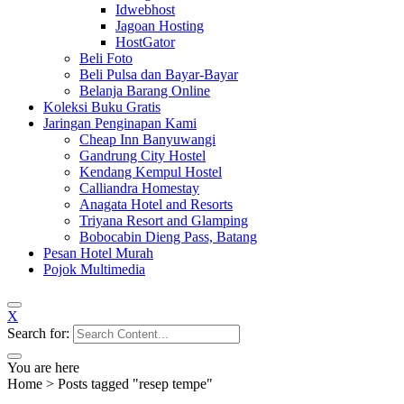
Idwebhost
Jagoan Hosting
HostGator
Beli Foto
Beli Pulsa dan Bayar-Bayar
Belanja Barang Online
Koleksi Buku Gratis
Jaringan Penginapan Kami
Cheap Inn Banyuwangi
Gandrung City Hostel
Kendang Kempul Hostel
Calliandra Homestay
Anagata Hotel and Resorts
Triyana Resort and Glamping
Bobocabin Dieng Pass, Batang
Pesan Hotel Murah
Pojok Multimedia
X
Search for:
You are here
Home
>
Posts tagged "resep tempe"