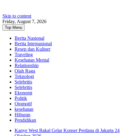
Skip to content
Friday, August 7, 2026
Top Menu
Berita Nasional
Berita Internasional
Resep dan Kuliner
Traveling
Kesehatan Mental
Relationship
Olah Raga
Teknologi
Selebritis
Selebritis
Ekonomi
Politik
Otomotif
kesehatan
Hiburan
Pendidikan
Kanye West Bakal Gelar Konser Perdana di Jakarta 24
Oktober 2026