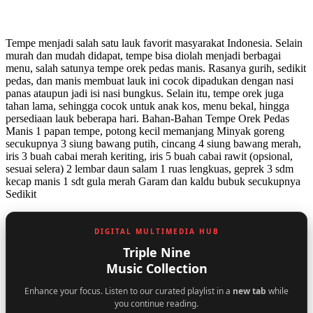
Tempe menjadi salah satu lauk favorit masyarakat Indonesia. Selain
murah dan mudah didapat, tempe bisa diolah menjadi berbagai
menu, salah satunya tempe orek pedas manis. Rasanya gurih, sedikit
pedas, dan manis membuat lauk ini cocok dipadukan dengan nasi
panas ataupun jadi isi nasi bungkus. Selain itu, tempe orek juga
tahan lama, sehingga cocok untuk anak kos, menu bekal, hingga
persediaan lauk beberapa hari. Bahan-Bahan Tempe Orek Pedas
Manis 1 papan tempe, potong kecil memanjang Minyak goreng
secukupnya 3 siung bawang putih, cincang 4 siung bawang merah,
iris 3 buah cabai merah keriting, iris 5 buah cabai rawit (opsional,
sesuai selera) 2 lembar daun salam 1 ruas lengkuas, geprek 3 sdm
kecap manis 1 sdt gula merah Garam dan kaldu bubuk secukupnya
Sedikit
DIGITAL MULTIMEDIA HUB
Triple Nine
Music Collection
Enhance your focus. Listen to our curated playlist in a
new tab
while
you continue reading.