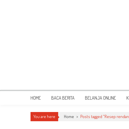
HOME
BACA BERITA
BELANJA ONLINE
K
You are here
Home
>
Posts tagged "Resep rendang