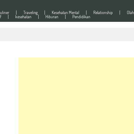
uliner
Traveling
Kesehatan Mental
Relationship
Olah
f
kesehatan
Hiburan
Pendidikan
 di Jakarta 24 Oktober 2026