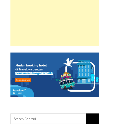
Search
for: