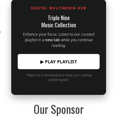
DIGITAL MULTIMEDIA HUB
Triple Nine
Music Collection
0
Enhance your focus. Listen to our curated
playlist in a
new tab
while you continue
reading.
▶ PLAY PLAYLIST
*Opens in a new window to keep your reading
uninterrupted.
Our Sponsor