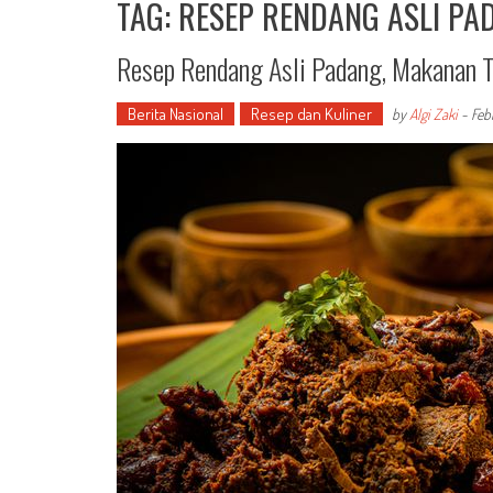
TAG: RESEP RENDANG ASLI PA
Resep Rendang Asli Padang, Makanan T
Berita Nasional
Resep dan Kuliner
by
Algi Zaki
-
Feb