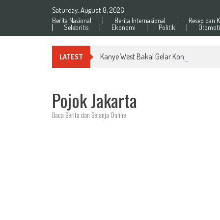
Skip
Saturday, August 8, 2026
to
Berita Nasional
Berita Internasional
Resep dan K
content
Selebritis
Ekonomi
Politik
Otomoti
Kanye West Bakal Gelar Konser Perdana
LATEST
Pojok Jakarta
Baca Berita dan Belanja Online