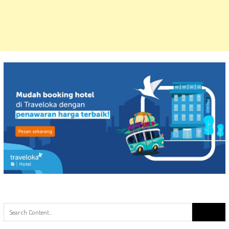
Search
for:
ARTIKEL TERBARU
Kawasan Wisata Gunung Bromo Ditutup Total, Ini Penyebabnya