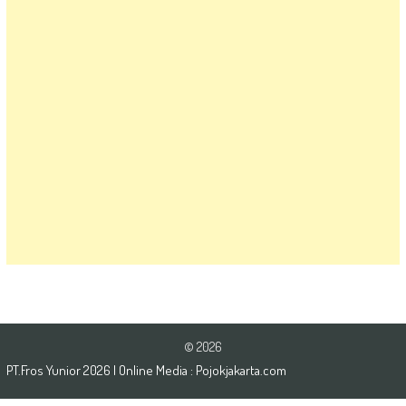
© 2026
PT.Fros Yunior
2026
| Online Media :
Pojokjakarta.com