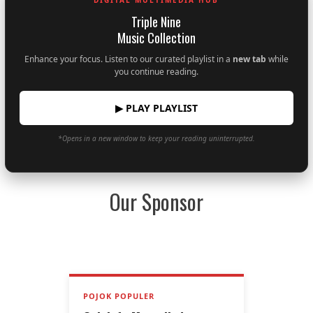
Triple Nine
Music Collection
Enhance your focus. Listen to our curated playlist in a
new tab
while
you continue reading.
▶ PLAY PLAYLIST
*Opens in a new window to keep your reading uninterrupted.
Our Sponsor
POJOK POPULER