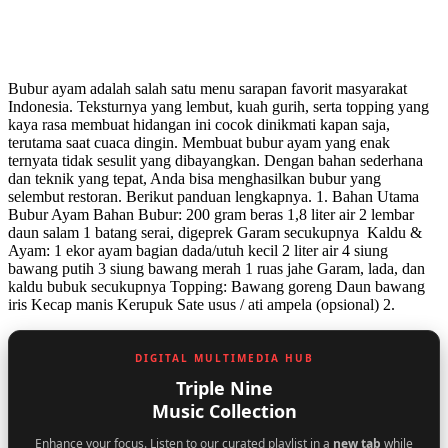
Bubur ayam adalah salah satu menu sarapan favorit masyarakat
Indonesia. Teksturnya yang lembut, kuah gurih, serta topping yang
kaya rasa membuat hidangan ini cocok dinikmati kapan saja,
terutama saat cuaca dingin. Membuat bubur ayam yang enak
ternyata tidak sesulit yang dibayangkan. Dengan bahan sederhana
dan teknik yang tepat, Anda bisa menghasilkan bubur yang
selembut restoran. Berikut panduan lengkapnya. 1. Bahan Utama
Bubur Ayam Bahan Bubur: 200 gram beras 1,8 liter air 2 lembar
daun salam 1 batang serai, digeprek Garam secukupnya Kaldu &
Ayam: 1 ekor ayam bagian dada/utuh kecil 2 liter air 4 siung
bawang putih 3 siung bawang merah 1 ruas jahe Garam, lada, dan
kaldu bubuk secukupnya Topping: Bawang goreng Daun bawang
iris Kecap manis Kerupuk Sate usus / ati ampela (opsional) 2.
DIGITAL MULTIMEDIA HUB
Triple Nine
Music Collection
Enhance your focus. Listen to our curated playlist in a
new tab
while