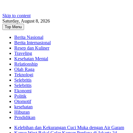
Skip to content
Saturday, August 8, 2026
Top Menu
Berita Nasional
Berita Internasional
Resep dan Kuliner
Traveling
Kesehatan Mental
Relationship
Olah Raga
Teknologi
Selebritis
Selebritis
Ekonomi
Politik
Otomotif
kesehatan
Hiburan
Pendidikan
Kelebihan dan Kekurangan Cuci Muka dengan Air Garam
Kanye West Bakal Gelar Konser Perdana di Jakarta 24